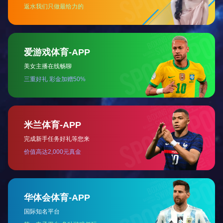
Related to recommend
为什么铁芯
引先高效精
铁芯加工行
厂生产新能
密加工新时
业迎来激光
源汽车电机
代——电机
切割技术
定子都在用
硅钢片激光
2025-01-14
激光焊接自
切割机工艺
随着科技的
动化生产
详解
不断进步，
线？
2025-01-14
激光切割技
2025-01-14
术在各个行
在现代工业
业的应用越
制造领域，
随着社会对
来越广，尤
电机硅钢片
环保和可持
其是在铁芯
作为电机制
续性的日益
加工行业，
造的关键材
关注，新能
料，其切割
源汽车的崛