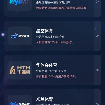
的重要组成部分，其加工精度和效率直接影响到设备的性能和使
行业动态
EM-Smart 系列
创恒激光双头双工位铁芯激光焊接机
电机定转子铁芯快速打样加工服务
水暖洁具行业
用寿命。传统的铁芯加工方法多采用机械切割，存在着加工精度
新能源电机定转子铁芯激光焊接机
厨具五金行业
低、效率不高、材料浪费严重等问题。而激光切割技术的出现，
创恒激光阀芯焊接工作站
包装赋码及标机
正好解决了这些难题，为铁芯加工行业带来了新的机遇。
激光切割技术具有加工精度。激光束的直径可以达到微米级别，
新能源汽车零配件激光焊接机
礼品定制
这使得激光切割能够实现非常精细的切割效果。相比传统机械切
家电行业
割，激光切割在切割过程中不会产生机械应力，避免了材料的变
模具制造行业中激光加工设备解决方案
形和损伤。这一特性对于铁芯的加工尤为重要，因为铁芯的形状
和尺寸精度直接关系到电磁性能的发挥。通过激光切割，制造商
低压电气行业
能够生产出铁芯，从而提高电机和变压器的效率。
其次，激光切割技术的加工效率提升。传统的机械切割往往需要