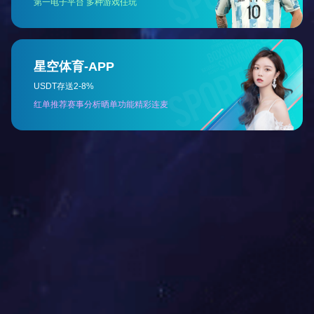
相关推荐
Related to recommend
为什么铁芯
引先高效精
铁芯加工行
厂生产新能
密加工新时
业迎来激光
源汽车电机
代——电机
切割技术
定子都在用
硅钢片激光
2025-01-14
激光焊接自
切割机工艺
随着科技的
动化生产
详解
不断进步，
线？
2025-01-14
激光切割技
2025-01-14
术在各个行
在现代工业
业的应用越
制造领域，
随着社会对
来越广，尤
电机硅钢片
环保和可持
其是在铁芯
作为电机制
续性的日益