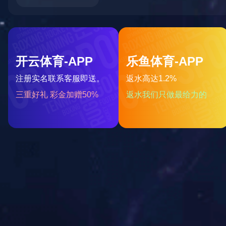
CX-CC6060L精密激光切割机
上一个
产品详情
规格参数