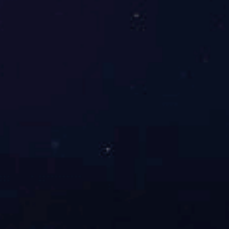
设备型号
CX-CC13130L
激光波长
1064nm
激光功率
500W-3500W
传动方式
直线电机
更大加速度
0.6G