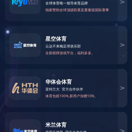
行业动态
EM-Smart 系列
创恒激光双头双工位铁芯激光焊接机
电机定转子铁芯快速打样加工服务
水暖洁具行业
新能源电机定转子铁芯激光焊接机
厨具五金行业
创恒激光阀芯焊接工作站
包装赋码及标机
创恒激光焊接叶轮应用
新能源汽车零配件激光焊接机
礼品定制
风机叶轮在机械行业却处于一个不可缺少的一个零部件。叶轮既指
装有动叶的轮盘，是冲动式汽轮机转子的组成部分，又可以指轮盘
与安装其上的转动叶片的总称。
家电行业
模具制造行业中激光加工设备解决方案
2025-01-21 09:50:45
参数
日期：
低压电气行业
由于目前风机风压已越出原通风机风压之极限，叶轮采用增
强结构设计技术。依据叶轮圆周速度停止强度计算，经过采用轮