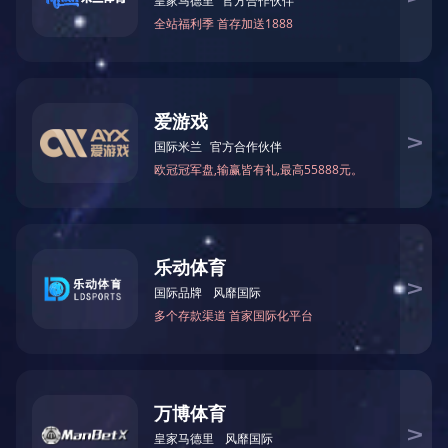
盖出口增强圈，即先采用锻钢资料加工后，与轮盖相拼。同时，
对轮盖出口增强环和叶片出口增强结构，以及轮盘的弯曲计算要
求，采用轮盘增强结构，可以确保焊接结构的离心风机叶轮在高
圆周速度下的平安运转，以到达满足高风压的要求。
叶轮的叶片为对数螺旋线型叶片。出口角较大，利于提高风
机的作功才干，并可提高风机叶片的耐磨功用。叶片采用相对宽